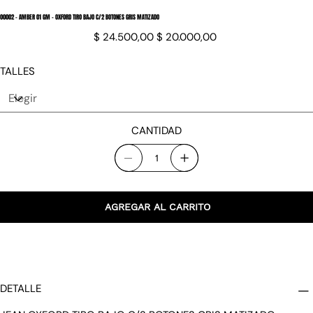
O0002 - AMBER 01 GM - OXFORD TIRO BAJO C/2 BOTONES GRIS MATIZADO
Precio
Precio
$ 24.500,00
$ 20.000,00
original
de
oferta
TALLES
CANTIDAD
AGREGAR AL CARRITO
DETALLE