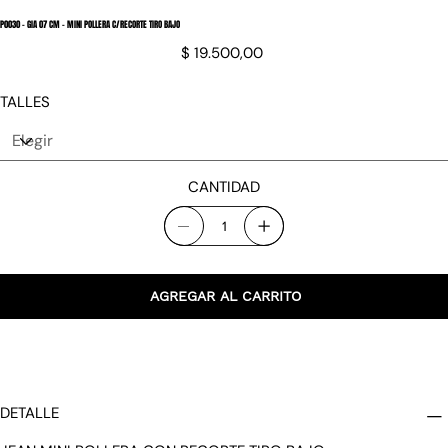
P0030 - GIA 07 CM - MINI POLLERA C/RECORTE TIRO BAJO
Precio
$ 19.500,00
TALLES
CANTIDAD
AGREGAR AL CARRITO
DETALLE