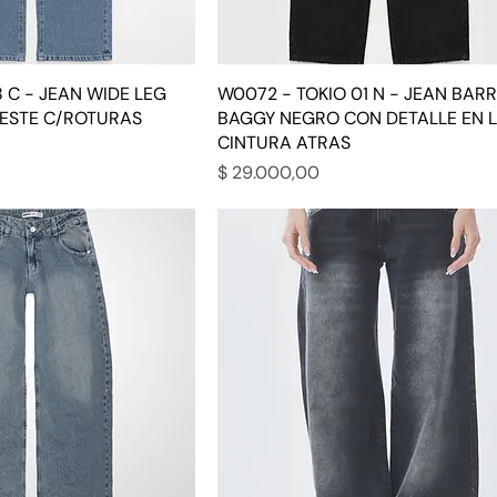
8 C - JEAN WIDE LEG
W0072 - TOKIO 01 N - JEAN BARR
LESTE C/ROTURAS
BAGGY NEGRO CON DETALLE EN 
CINTURA ATRAS
Precio
$ 29.000,00