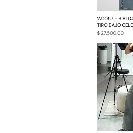
W0057 - BIBI 0
TIRO BAJO CEL
Precio
$ 27.500,00