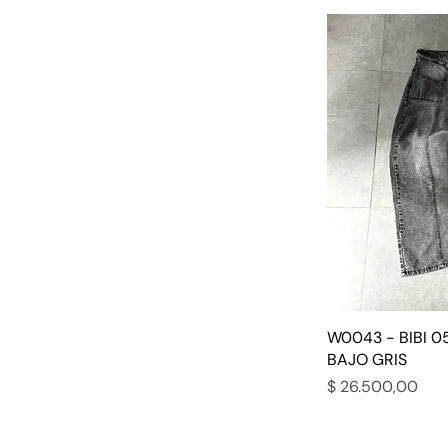
W0043 - BIBI 0
BAJO GRIS
Precio
$ 26.500,00