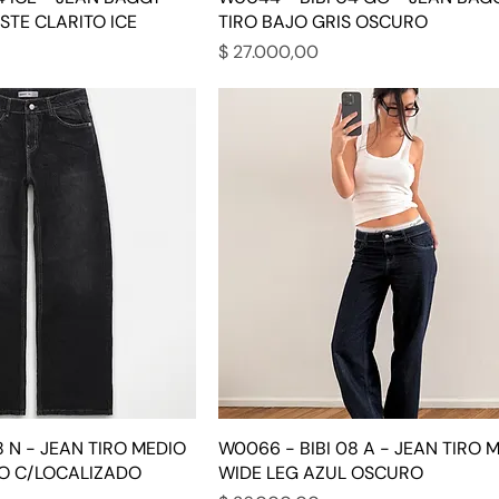
STE CLARITO ICE
TIRO BAJO GRIS OSCURO
Precio
$ 27.000,00
8 N - JEAN TIRO MEDIO
W0066 - BIBI 08 A - JEAN TIRO 
O C/LOCALIZADO
WIDE LEG AZUL OSCURO