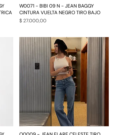
GY
W0071 - BIBI 09 N - JEAN BAGGY
TRICA
CINTURA VUELTA NEGRO TIRO BAJO
Precio
$ 27.000,00
GY
O0009 - JEAN FLARE CELESTE TIRO