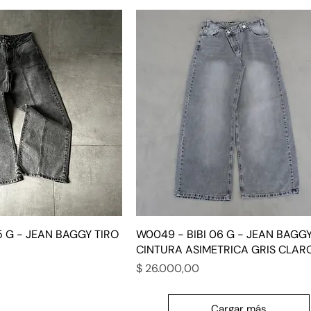
5 G - JEAN BAGGY TIRO
W0049 - BIBI 06 G - JEAN BAGG
CINTURA ASIMETRICA GRIS CLAR
Precio
$ 26.000,00
Cargar más