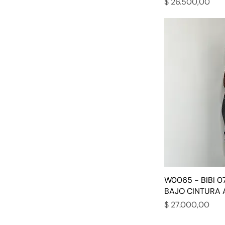
Precio
$ 26.500,00
W0065 - BIBI 0
BAJO CINTURA
Precio
$ 27.000,00