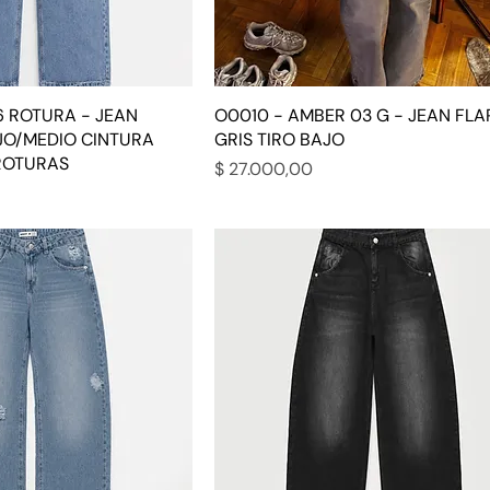
6 ROTURA - JEAN
O0010 - AMBER 03 G - JEAN FLA
JO/MEDIO CINTURA
GRIS TIRO BAJO
ROTURAS
Precio
$ 27.000,00