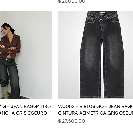
Precio
$ 26.000,00
7 G - JEAN BAGGY TIRO
W0053 - BIBI 06 GO - JEAN BAG
 ANCHA GRIS OSCURO
CINTURA ASIMETRICA GRIS OSCU
Precio
$ 27.500,00