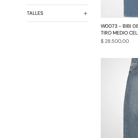
TALLES
7500 ARS
29.000 ARS
34
W0073 - BIBI 0
TIRO MEDIO CE
36
Precio
$ 28.500,00
38
40
42
44