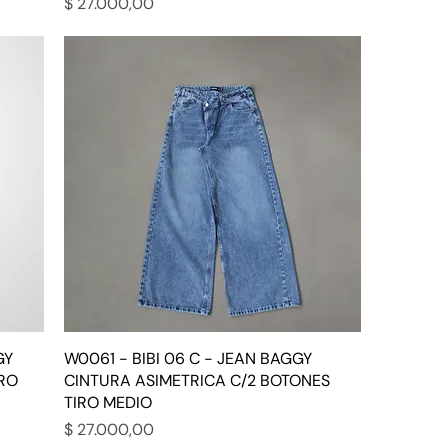
Precio
$ 27.000,00
GY
W0061 - BIBI 06 C - JEAN BAGGY
RO
CINTURA ASIMETRICA C/2 BOTONES
TIRO MEDIO
Precio
$ 27.000,00