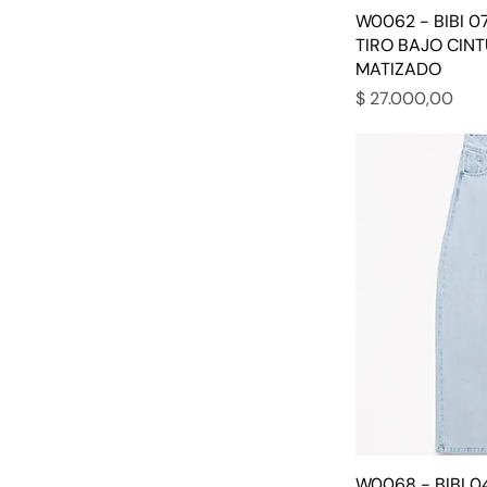
W0062 - BIBI 0
TIRO BAJO CIN
MATIZADO
Precio
$ 27.000,00
W0068 - BIBI 0