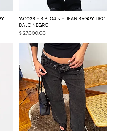
GY
W0038 - BIBI 04 N - JEAN BAGGY TIRO
BAJO NEGRO
Precio
$ 27.000,00