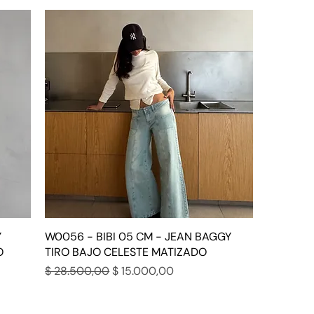
Y
W0056 - BIBI 05 CM - JEAN BAGGY
O
TIRO BAJO CELESTE MATIZADO
Precio
Precio de oferta
$ 28.500,00
$ 15.000,00