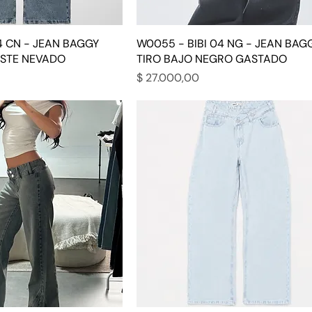
4 CN - JEAN BAGGY
W0055 - BIBI 04 NG - JEAN BAG
ESTE NEVADO
TIRO BAJO NEGRO GASTADO
Precio
$ 27.000,00